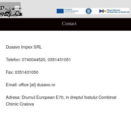
Menu
Contact
Dusavo Impex SRL
Telefon: 0740044520, 0351431051
Fax: 0351431050
Email: office [at] dusavo.ro
Adresa: Drumul European E70, in dreptul fostului Combinat
Chimic Craiova